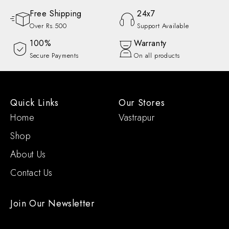
Free Shipping
24x7
Over Rs.500
Support Available
100%
Warranty
Secure Payments
On all products
Quick Links
Our Stores
Home
Vastrapur
Shop
About Us
Contact Us
Join Our Newsletter